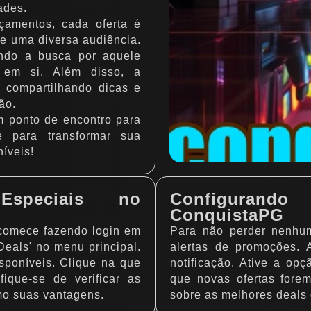
ades.
çamentos, cada oferta é
e uma diversa audiência.
ando a busca por aquele
r em si. Além disso, a
 compartilhando dicas e
ão.
m ponto de encontro para
 para transformar sua
níveis!
speciais no
Configurand
ConquistaPG
 comece fazendo login em
Para não perder nenhum
eals' no menu principal.
alertas de promoções. 
sponíveis. Clique na que
notificação. Ative a op
fique-se de verificar as
que novas ofertas fore
mo suas vantagens.
sobre as melhores deals 