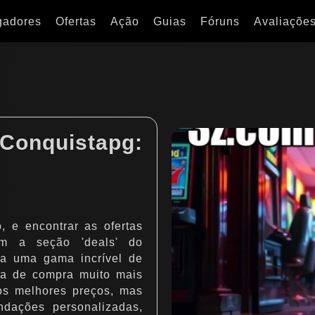
gadores
Ofertas
Ação
Guias
Fóruns
Avaliaçõe
Conquistapg:
 e encontrar as ofertas
om a seção 'deals' do
 a uma gama incrível de
ia de compra muito mais
os melhores preços, mas
dações personalizadas,