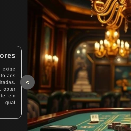
ores
 exige
nto aos
<
tadas.
a obter
ite em
r qual