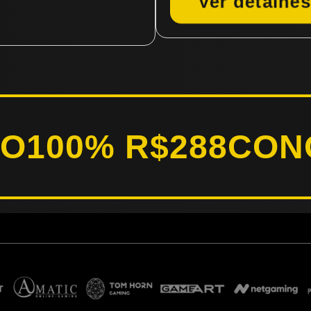
Ver detalhes
RO
100% R$288
CON