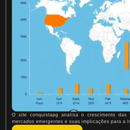
O site conquistapg analisa o crescimento das
mercados emergentes e suas implicações para a in