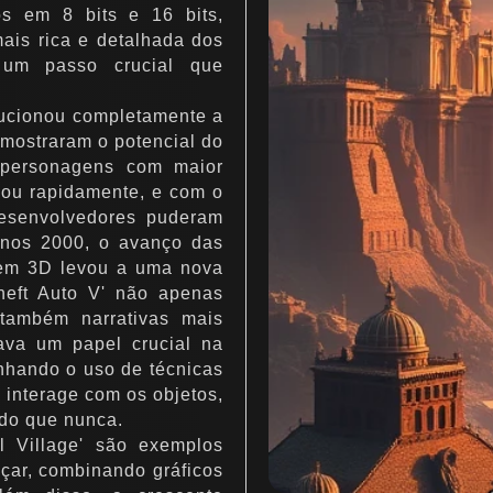
s em 8 bits e 16 bits,
ais rica e detalhada dos
 um passo crucial que
lucionou completamente a
 mostraram o potencial do
 personagens com maior
çou rapidamente, e com o
desenvolvedores puderam
anos 2000, o avanço das
gem 3D levou a uma nova
heft Auto V' não apenas
 também narrativas mais
ava um papel crucial na
nhando o uso de técnicas
 interage com os objetos,
 do que nunca.
l Village' são exemplos
çar, combinando gráficos