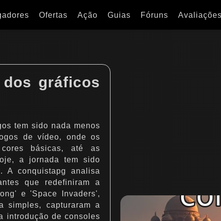
gadores
Ofertas
Ação
Guias
Fóruns
Avaliaçõe
 dos gráficos
ogos tem sido nada menos
jogos de vídeo, onde os
 cores básicas, até as
oje, a jornada tem sido
. A conquistapg analisa
antes que redefiniram a
ong' e 'Space Invaders',
a simples, capturaram a
a introdução de consoles