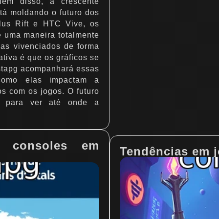
lém disso, a crescente
tá moldando o futuro dos
lus Rift e HTC Vive, os
e uma maneira totalmente
mas vivenciados de forma
ativa é que os gráficos se
istapg acompanhará essas
como elas impactam a
s com os jogos. O futuro
s para ver até onde a
e consoles em
Tendências em j